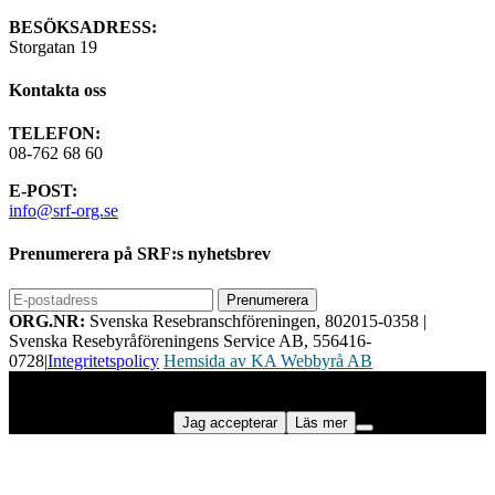
BESÖKSADRESS:
Storgatan 19
Kontakta oss
TELEFON:
08-762 68 60
E-POST:
info@srf-org.se
Prenumerera på SRF:s nyhetsbrev
ORG.NR:
Svenska Resebranschföreningen, 802015-0358
|
Svenska Resebyråföreningens Service AB, 556416-
0728
|
Integritetspolicy
Hemsida av KA Webbyrå AB
Vi använder cookies för att ge dig bästa möjliga upplevelse på vår
webbplats. Genom att använda webbplatsen samtycker du till vår
användning av cookies.
Jag accepterar
Läs mer