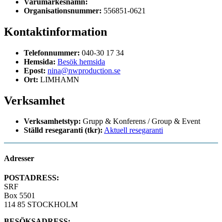
Varumärkesnamn:
Organisationsnummer:
556851-0621
Kontaktinformation
Telefonnummer:
040-30 17 34
Hemsida:
Besök hemsida
Epost:
nina@nwproduction.se
Ort:
LIMHAMN
Verksamhet
Verksamhetstyp:
Grupp & Konferens / Group & Event
Ställd resegaranti (tkr):
Aktuell resegaranti
Adresser
POSTADRESS:
SRF
Box 5501
114 85 STOCKHOLM
BESÖKSADRESS: