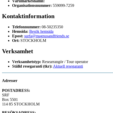
Varumärkesnamn:
Organisationsnummer:
559099-7259
Kontaktinformation
Telefonnummer:
08-50235350
Hemsida:
Besök hemsida
Epost:
surfa@magnusandfriends.se
Ort:
STOCKHOLM
Verksamhet
Verksamhetstyp:
Researrangör / Tour operator
Ställd resegaranti (tkr):
Aktuell resegaranti
Adresser
POSTADRESS:
SRF
Box 5501
114 85 STOCKHOLM
BESÖKSADRESS: