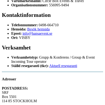
Varumärkesnamn:
Circle Box Events & Travel
Organisationsnummer:
556995-9494
Kontaktinformation
Telefonnummer:
0498-664710
Hemsida:
Besök hemsida
Epost:
info@hansaevent.se
Ort:
VISBY
Verksamhet
Verksamhetstyp:
Grupp & Konferens / Group & Event
Incoming Tour operator
Ställd resegaranti (tkr):
Aktuell resegaranti
Adresser
POSTADRESS:
SRF
Box 5501
114 85 STOCKHOLM