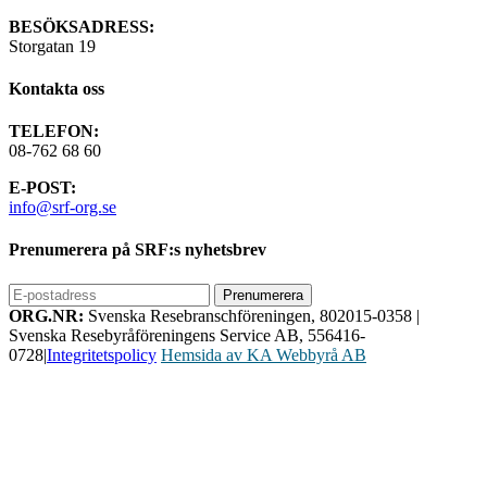
BESÖKSADRESS:
Storgatan 19
Kontakta oss
TELEFON:
08-762 68 60
E-POST:
info@srf-org.se
Prenumerera på SRF:s nyhetsbrev
ORG.NR:
Svenska Resebranschföreningen, 802015-0358
|
Svenska Resebyråföreningens Service AB, 556416-
0728
|
Integritetspolicy
Hemsida av KA Webbyrå AB