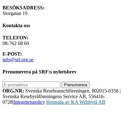
BESÖKSADRESS:
Storgatan 19
Kontakta oss
TELEFON:
08-762 68 60
E-POST:
info@srf-org.se
Prenumerera på SRF:s nyhetsbrev
ORG.NR:
Svenska Resebranschföreningen, 802015-0358
|
Svenska Resebyråföreningens Service AB, 556416-
0728
|
Integritetspolicy
Hemsida av KA Webbyrå AB