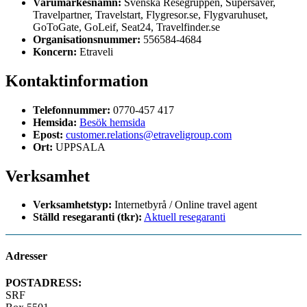
Varumärkesnamn:
Svenska Resegruppen, Supersaver,
Travelpartner, Travelstart, Flygresor.se, Flygvaruhuset,
GoToGate, GoLeif, Seat24, Travelfinder.se
Organisationsnummer:
556584-4684
Koncern:
Etraveli
Kontaktinformation
Telefonnummer:
0770-457 417
Hemsida:
Besök hemsida
Epost:
customer.relations@etraveligroup.com
Ort:
UPPSALA
Verksamhet
Verksamhetstyp:
Internetbyrå / Online travel agent
Ställd resegaranti (tkr):
Aktuell resegaranti
Adresser
POSTADRESS:
SRF