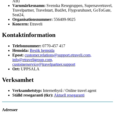
AB)
Varumärkesnamn:
Svenska Resegruppen, Supersavertravel,
Travelpartner, Travelstart, BudJet, Flygvaruhuset, GoToGate,
Seat24,
Organisationsnummer:
556409-9025
Koncern:
Etraveli
Kontaktinformation
Telefonnummer:
0770-457 417
Hemsida:
Besök hemsida
Epost:
customer.relations@support.etraveli.com,
info@etraveligroup.com,
customerservice@travelpartner.support
Ort:
UPPSALA
Verksamhet
Verksamhetstyp:
Internetbyrå / Online travel agent
Ställd resegaranti (tkr):
Aktuell resegaranti
Adresser