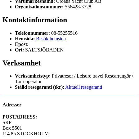
Varumärkesnamn:
Croatia Yacht Club AB
Organisationsnummer:
556428-3728
Kontaktinformation
Telefonnummer:
08-55255516
Hemsida:
Besök hemsida
Epost:
Ort:
SALTSJÖBADEN
Verksamhet
Verksamhetstyp:
Privatresor / Leisure travel
Researrangör /
Tour operator
Ställd resegaranti (tkr):
Aktuell resegaranti
Adresser
POSTADRESS:
SRF
Box 5501
114 85 STOCKHOLM