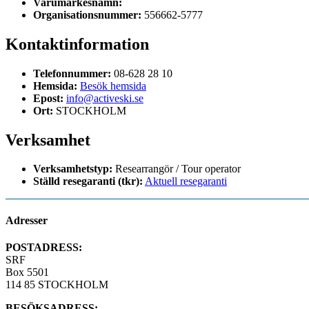
Varumärkesnamn:
Organisationsnummer:
556662-5777
Kontaktinformation
Telefonnummer:
08-628 28 10
Hemsida:
Besök hemsida
Epost:
info@activeski.se
Ort:
STOCKHOLM
Verksamhet
Verksamhetstyp:
Researrangör / Tour operator
Ställd resegaranti (tkr):
Aktuell resegaranti
Adresser
POSTADRESS:
SRF
Box 5501
114 85 STOCKHOLM
BESÖKSADRESS: