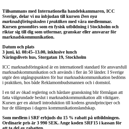
Tillsammans med Internationella handelskammaren, ICC
Sverige, delar vi nu inbjudan till kursen
Den nya
marknadsföringskoden i praktiken
med våra medlemmar.
Kursen genomförs som en fysisk utbildning i Stockholm och
riktar sig till dig som utformar, granskar eller ansvarar för
marknadskommunikation.
Datum och plats
3 juni, kl. 08:45–13.00, inklusive lunch
Näringslivets hus, Storgatan 19, Stockholm
ICC marknadsföringskod är en internationell standard för ansvarsfull
marknadskommunikation och används i fler än 50 länder. I Sverige
utgör den utgångspunkten för hur marknadskommunikation bedöms
i praktiken, hos både Reklamombudsmannen och i domstol.
I en tid av ökad reglering och hårdare granskning blir förmågan att
fatta välgrundade beslut i marknadskommunikation allt viktigare.
Kursen ger en aktuell introduktion till kodens grundprinciper och
hur de tillämpas i dagens kommunikationslandskap.
Som medlem i SRF erbjuds du 15 % rabatt på utbildningen.
Ordinarie pris är 3 990 SEK. Ange koden SRF15 i kassan för
att ta del av rabatten.