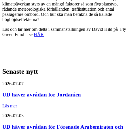
klimatpåverkan styrs av en mängd faktorer så som flygplanstyp,
rådande meteorologiska förhållanden, trafiksituation och antal
passagerare ombord. Och hur ska man beräkna de så kallade
höghöjdseffekterna?
Läs och lär mer om detta i sammanställningen av David Hild på Fly
Green Fund – se
HÄR
Senaste nytt
2026-07-07
UD häver avrådan för Jordanien
Läs mer
2026-07-03
UD häver avrådan för Förenade Arabemiraten och