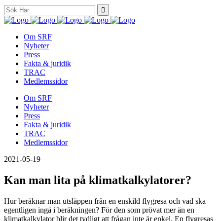
Search
for:
Om SRF
Nyheter
Press
Fakta & juridik
TRAC
Medlemssidor
Om SRF
Nyheter
Press
Fakta & juridik
TRAC
Medlemssidor
2021-05-19
Kan man lita på klimatkalkylatorer?
Hur beräknar man utsläppen från en enskild flygresa och vad ska
egentligen ingå i beräkningen? För den som prövat mer än en
klimatkalkylator blir det tydligt att frågan inte är enkel. En flygresas