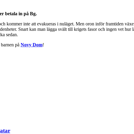
er betala in på Bg.
h kommer inte att evakueras i nuläget. Men oron inför framtiden växer.
ödenheter. Snart kan man lägga svält till krigets fasor och ingen vet hur 
cka sedan.
r barnen på
Novy Dom
!
atar