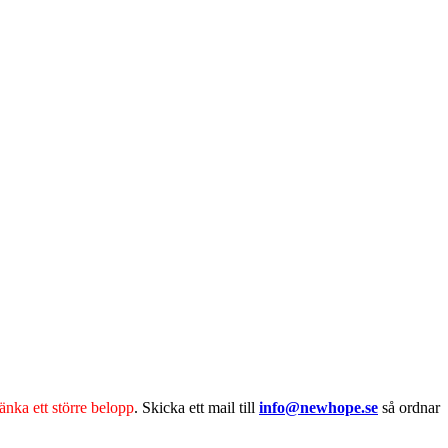
änka ett större belopp
. Skicka ett mail till
info@newhope.se
så ordnar