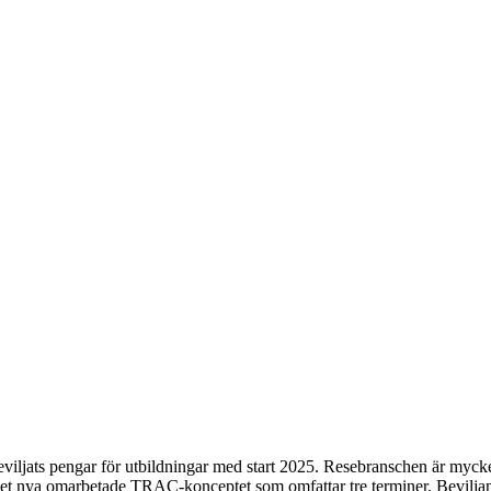
iljats pengar för utbildningar med start 2025. Resebranschen är myck
det nya omarbetade TRAC-konceptet som omfattar tre terminer. Beviljand