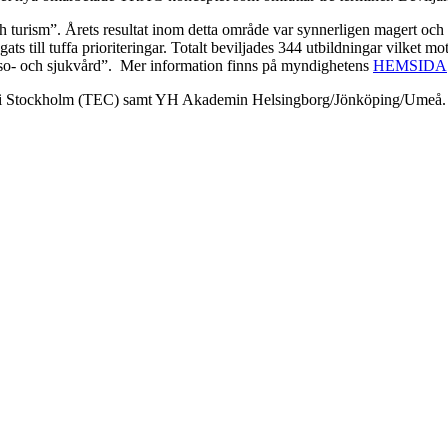
h turism”. Årets resultat inom detta område var synnerligen magert och
s till tuffa prioriteringar. Totalt beviljades 344 utbildningar vilket 
älso- och sjukvård”. Mer information finns på myndighetens
HEMSIDA
 i Stockholm (TEC) samt YH Akademin Helsingborg/Jönköping/Umeå. Des