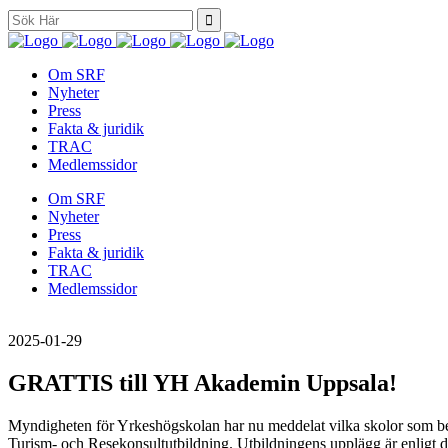
Search
for:
Om SRF
Nyheter
Press
Fakta & juridik
TRAC
Medlemssidor
Om SRF
Nyheter
Press
Fakta & juridik
TRAC
Medlemssidor
2025-01-29
GRATTIS till YH Akademin Uppsala!
Myndigheten för Yrkeshögskolan har nu meddelat vilka skolor som bev
Turism- och Resekonsultutbildning. Utbildningens upplägg är enligt 