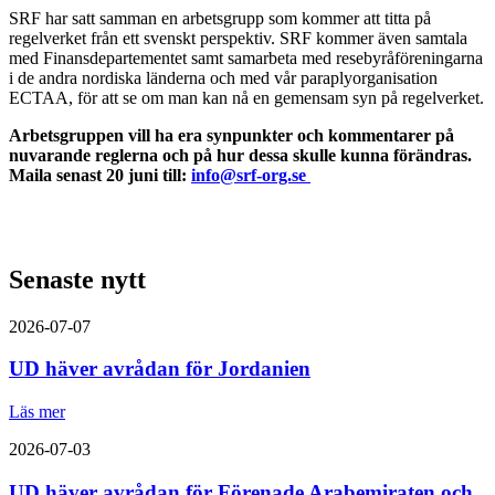
SRF har satt samman en arbetsgrupp som kommer att titta på
regelverket från ett svenskt perspektiv. SRF kommer även samtala
med Finansdepartementet samt samarbeta med resebyråföreningarna
i de andra nordiska länderna och med vår paraplyorganisation
ECTAA, för att se om man kan nå en gemensam syn på regelverket.
Arbetsgruppen vill ha era synpunkter och kommentarer på
nuvarande reglerna och på hur dessa skulle kunna förändras.
Maila senast 20 juni till:
info@srf-org.se
Senaste nytt
2026-07-07
UD häver avrådan för Jordanien
Läs mer
2026-07-03
UD häver avrådan för Förenade Arabemiraten och