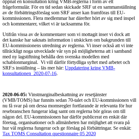
öppnat en konsultation kring VMB-reglerna i form av ett
frågeformulär. För en tid sedan skickade SRF ut en sammanställning
av de förbättringsförslag som SRF anser kan framföras till EU-
kommissionen. Flera medlemmar har därefter hört av sig med inspel
och kommentarer, vilket vi är tacksamma för.
Utifrån vissa av de kommentarer som vi mottagit inser vi dock att
det kanske har saknats information i utskicken om bakgrunden till
EU-kommissionens utredning av reglerna. Vi inser också att vi inte
tillräckligt noga utvecklade vår syn på möjligheterna att i samband
med ny lagstiftning behålla den svenska modellen med
schablonmarginal. Vi vill därför förtydliga syftet med arbetet och
SRF:s inställning – läs mer här:
Uppdatering kring VMB-
konsultationen_2020-07-16
.
2020-06-05:
Vinstmarginalbeskattning av resetjänster
(VMB/TOMS) har funnits sedan 70-talet och EU-kommissionen vill
nu få svar på om dessa momsregler fortfarande är relevanta för hur
resebranschen fungerar idag samt om reglerna bör göras om till
någon del. EU-kommissionen har därför publicerat en enkät där
företag, organisationer och allmänheten har möjlighet att svara på
hur väl reglerna fungerar och ge förslag på förbättringar. Se enkät:
Tax TOMS Consultation questionnaire 05 2020