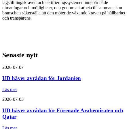
lagstiftningskraven och certifieringssystemen innebär både
utmaningar och möjligheter, och genom att arbeta tillsammans kan
branschen säkerställa att den möter de växande kraven på hållbarhet
och transparens.
Senaste nytt
2026-07-07
UD häver avrådan för Jordanien
Läs mer
2026-07-03
UD häver avrådan för Förenade Arabemiraten och
Qatar
Läs mer