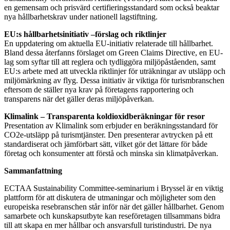
en gemensam och prisvärd certifieringsstandard som också beaktar
nya hållbarhetskrav under nationell lagstiftning.
EU:s hållbarhetsinitiativ –förslag och riktlinjer
En uppdatering om aktuella EU-initiativ relaterade till hållbarhet.
Bland dessa återfanns förslaget om Green Claims Directive, en EU-
lag som syftar till att reglera och tydliggöra miljöpåståenden, samt
EU:s arbete med att utveckla riktlinjer för uträkningar av utsläpp och
miljömärkning av flyg. Dessa initiativ är viktiga för turismbranschen
eftersom de ställer nya krav på företagens rapportering och
transparens när det gäller deras miljöpåverkan.
Klimalink – Transparenta koldioxidberäkningar för resor
Presentation av Klimalink som erbjuder en beräkningsstandard för
CO2e-utsläpp på turismtjänster. Den presenterar avtrycken på ett
standardiserat och jämförbart sätt, vilket gör det lättare för både
företag och konsumenter att förstå och minska sin klimatpåverkan.
Sammanfattning
ECTAA Sustainability Committee-seminarium i Bryssel är en viktig
plattform för att diskutera de utmaningar och möjligheter som den
europeiska resebranschen står inför när det gäller hållbarhet. Genom
samarbete och kunskapsutbyte kan reseföretagen tillsammans bidra
till att skapa en mer hållbar och ansvarsfull turistindustri. De nya