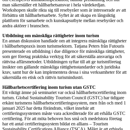
man säkerställer ett hållbarhetsansvar i hela värdekedjan.
Workshopen skulle rikta sig till resebyråer som är intresserade av att
förbättra sitt hållbarhetsarbete. Syftet är att skapa en långsiktig
plattform för samarbete och kunskapsutbyte mellan resebyråer och
andra aktörer i branschen.
Utbildning om mänskliga rättigheter inom turism
En annan diskussion handlade om att integrera mänskliga rättigheter
i hållbarhetspraxis inom turismsektorn. Tatjana Peters från Futouris
presenterade en utbildning i due diligence för mänskliga rättigheter,
som ger företag praktiska verktyg för att säkerställa ansvariga och
rättvisa affärsmetoder. Utbildningen syftar till att ge turismföretag
insikter om gällande mänskliga rättighetsstandarder och juridiska
krav, samt hur de kan implementera dessa i sina verksamheter för att
säkerställa en etisk och rättvis turismindustri.
Hållbarhetscertifiering inom turism utan GSTC
Ett viktigt ämne på seminariet var också hållbarhetscertifiering inom
turism. Global Sustainability Tourism Council (GSTC) har tidigare
erkänt turismens hållbarhetscertifieringssystem, men från och med 1
januari 2025 har detta förändrats, vilket innebär att
certifieringssystemen måste vara ackrediterade för att erhålla GSTC
certifiering. För att möta behoven hos små och medelstora företag
har ett antal certifieringssystem bildat en allians – Tourism
Sustainability Certifications Alliance (TSCA). Målet är att erbjuda