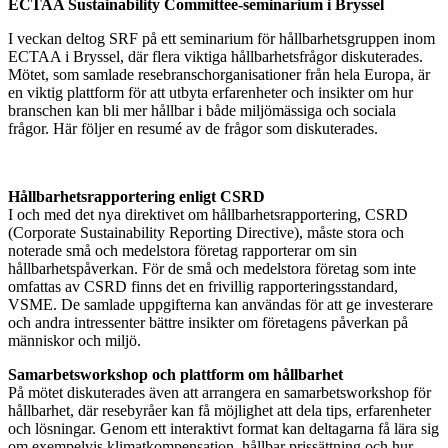
ECTAA Sustainability Committee-seminarium i Bryssel
I veckan deltog SRF på ett seminarium för hållbarhetsgruppen inom
ECTAA i Bryssel, där flera viktiga hållbarhetsfrågor diskuterades.
Mötet, som samlade resebranschorganisationer från hela Europa, är
en viktig plattform för att utbyta erfarenheter och insikter om hur
branschen kan bli mer hållbar i både miljömässiga och sociala
frågor. Här följer en resumé av de frågor som diskuterades.
Hållbarhetsrapportering enligt CSRD
I och med det nya direktivet om hållbarhetsrapportering, CSRD
(Corporate Sustainability Reporting Directive), måste stora och
noterade små och medelstora företag rapporterar om sin
hållbarhetspåverkan. För de små och medelstora företag som inte
omfattas av CSRD finns det en frivillig rapporteringsstandard,
VSME. De samlade uppgifterna kan användas för att ge investerare
och andra intressenter bättre insikter om företagens påverkan på
människor och miljö.
Samarbetsworkshop och plattform om hållbarhet
På mötet diskuterades även att arrangera en samarbetsworkshop för
hållbarhet, där resebyråer kan få möjlighet att dela tips, erfarenheter
och lösningar. Genom ett interaktivt format kan deltagarna få lära sig
om exempelvis klimatkompensation, hållbar prissättning och hur