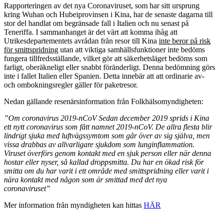
Rapporteringen av det nya Coronaviruset, som har sitt ursprung
kring Wuhan och Hubeiprovinsen i Kina, har de senaste dagarna till
stor del handlat om begränsade fall i Italien och nu senast på
Teneriffa. I sammanhanget är det värt att komma ihåg att
Utrikesdepartementets avrådan från resor till Kina
inte beror på risk
för smittspridning
utan att viktiga samhällsfunktioner inte bedöms
fungera tillfredsställande, vilket gör att säkerhetsläget bedöms som
farligt, oberäkneligt eller snabbt föränderligt. Denna bedömning görs
inte i fallet Italien eller Spanien. Detta innebär att att ordinarie av-
och ombokningsregler gäller för paketresor.
Nedan gällande resenärsinformation från Folkhälsomyndigheten:
”Om coronavirus 2019-nCoV Sedan december 2019 sprids i Kina
ett nytt coronavirus som fått namnet 2019-nCoV. De allra flesta blir
lindrigt sjuka med luftvägssymtom som går över av sig själva, men
vissa drabbas av allvarligare sjukdom som lunginflammation.
Viruset överförs genom kontakt med en sjuk person eller när denna
hostar eller nyser, så kallad droppsmitta. Du har en ökad risk för
smitta om du har varit i ett område med smittspridning eller varit i
nära kontakt med någon som är smittad med det nya
coronaviruset”
Mer information från myndigheten kan hittas
HÄR