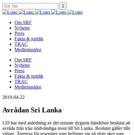
Search
for:
Om SRF
Nyheter
Press
Fakta & juridik
TRAC
Medlemssidor
Om SRF
Nyheter
Press
Fakta & juridik
TRAC
Medlemssidor
2019-04-22
Avrådan Sri Lanka
UD har med anledning av det senaste dygnets händelser beslutat att
avråda från icke nödvändiga resor till Sri Lanka. Beslutet gäller tills
vidare. Återresa för resenärer som befinner sig på plats sker som