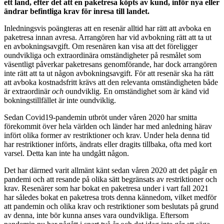
ett land, efter det att en paketresa köpts av kund, inför nya eller
ändrar befintliga krav för inresa till landet.
Inledningsvis poängteras att en resenär alltid har rätt att avboka en
paketresa innan avresa. Arrangören har vid avbokning rätt att ta ut
en avbokningsavgift. Om resenären kan visa att det föreligger
oundvikliga och extraordinära omständigheter på resmålet som
väsentligt påverkar paketresans genomförande, har dock arrangören
inte rätt att ta ut någon avbokningsavgift. För att resenär ska ha rätt
att avboka kostnadsfritt krävs att den relevanta omständigheten både
är extraordinär
och
oundviklig. En omständighet som är känd vid
bokningstillfället är inte oundviklig.
Sedan Covid19-pandemin utbröt under våren 2020 har smitta
förekommit över hela världen och länder har med anledning härav
infört olika former av restriktioner och krav. Under hela denna tid
har restriktioner införts, ändrats eller dragits tillbaka, ofta med kort
varsel. Detta kan inte ha undgått någon.
Det har därmed varit allmänt känt sedan våren 2020 att det pågår en
pandemi och att resande på olika sätt begränsats av restriktioner och
krav. Resenärer som har bokat en paketresa under i vart fall 2021
har således bokat en paketresa trots denna kännedom, vilket medför
att pandemin och olika krav och restriktioner som beslutats på grund
av denna, inte bör kunna anses vara oundvikliga. Eftersom