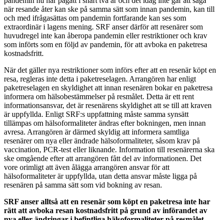
pandemin nu har pågått i snart två år och det idag inte går att säga
när resande åter kan ske på samma sätt som innan pandemin, kan till
och med ifrågasättas om pandemin fortfarande kan ses som
extraordinär i lagens mening. SRF anser därför att resenärer som
huvudregel inte kan åberopa pandemin eller restriktioner och krav
som införts som en följd av pandemin, för att avboka en paketresa
kostnadsfritt.
När det gäller nya restriktioner som införs efter att en resenär köpt en
resa, regleras inte detta i paketreselagen. Arrangören har enligt
paketreselagen en skyldighet att innan resenären bokar en paketresa
informera om hälsobestämmelser på resmålet. Detta är ett rent
informationsansvar, det är resenärens skyldighet att se till att kraven
är uppfyllda. Enligt SRF:s uppfattning måste samma synsätt
tillämpas om hälsoformaliteter ändras efter bokningen, men innan
avresa. Arrangören är därmed skyldig att informera samtliga
resenärer om nya eller ändrade hälsoformaliteter, såsom krav på
vaccination, PCR-test eller liknande. Information till resenärerna ska
ske omgående efter att arrangören fått del av informationen. Det
vore orimligt att även ålägga arrangören ansvar för att
hälsoformaliteter är uppfyllda, utan detta ansvar måste ligga på
resenären på samma sätt som vid bokning av resan.
SRF anser alltså att en resenär som köpt en paketresa inte har
rätt att avboka resan kostnadsfritt på grund av införandet av
nya eller ändringar i befintliga hälsoformaliteter på resmålet.