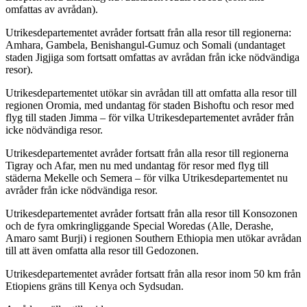
omfattas av avrådan).
Utrikesdepartementet avråder fortsatt från alla resor till regionerna:
Amhara, Gambela, Benishangul-Gumuz och Somali (undantaget
staden Jigjiga som fortsatt omfattas av avrådan från icke nödvändiga
resor).
Utrikesdepartementet utökar sin avrådan till att omfatta alla resor till
regionen Oromia, med undantag för staden Bishoftu och resor med
flyg till staden Jimma – för vilka Utrikesdepartementet avråder från
icke nödvändiga resor.
Utrikesdepartementet avråder fortsatt från alla resor till regionerna
Tigray och Afar, men nu med undantag för resor med flyg till
städerna Mekelle och Semera – för vilka Utrikesdepartementet nu
avråder från icke nödvändiga resor.
Utrikesdepartementet avråder fortsatt från alla resor till Konsozonen
och de fyra omkringliggande Special Woredas (Alle, Derashe,
Amaro samt Burji) i regionen Southern Ethiopia men utökar avrådan
till att även omfatta alla resor till Gedozonen.
Utrikesdepartementet avråder fortsatt från alla resor inom 50 km från
Etiopiens gräns till Kenya och Sydsudan.