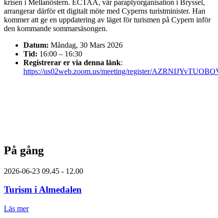
krisen i Mellanöstern. ECTAA, vår paraplyorganisation i Bryssel,
arrangerar därför ett digitalt möte med Cyperns turistminister. Han
kommer att ge en uppdatering av läget för turismen på Cypern inför
den kommande sommarsäsongen.
Datum:
Måndag, 30 Mars 2026
Tid:
16:00 – 16:30
Registrerar er via denna länk
:
https://us02web.zoom.us/meeting/register/AZRNIJYvTUO
På gång
2026-06-23
09.45 - 12.00
Turism i Almedalen
Läs mer