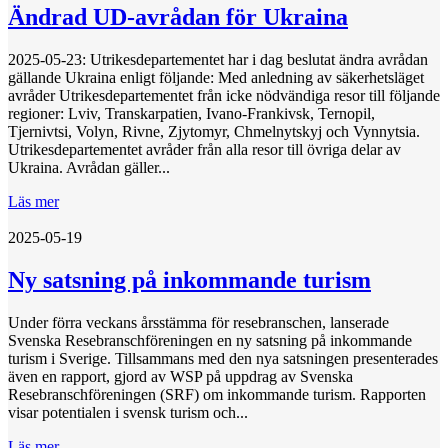
Ändrad UD-avrådan för Ukraina
2025-05-23: Utrikesdepartementet har i dag beslutat ändra avrådan
gällande Ukraina enligt följande: Med anledning av säkerhetsläget
avråder Utrikesdepartementet från icke nödvändiga resor till följande
regioner: Lviv, Transkarpatien, Ivano-Frankivsk, Ternopil,
Tjernivtsi, Volyn, Rivne, Zjytomyr, Chmelnytskyj och Vynnytsia.
Utrikesdepartementet avråder från alla resor till övriga delar av
Ukraina. Avrådan gäller...
Läs mer
2025-05-19
Ny satsning på inkommande turism
Under förra veckans årsstämma för resebranschen, lanserade
Svenska Resebranschföreningen en ny satsning på inkommande
turism i Sverige. Tillsammans med den nya satsningen presenterades
även en rapport, gjord av WSP på uppdrag av Svenska
Resebranschföreningen (SRF) om inkommande turism. Rapporten
visar potentialen i svensk turism och...
Läs mer