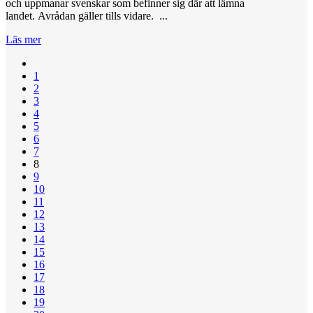
och uppmanar svenskar som befinner sig där att lämna
landet. Avrådan gäller tills vidare. ...
Läs mer
1
2
3
4
5
6
7
8
9
10
11
12
13
14
15
16
17
18
19