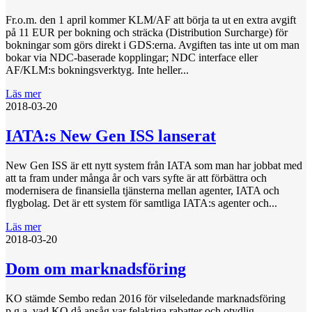
Fr.o.m. den 1 april kommer KLM/AF att börja ta ut en extra avgift
på 11 EUR per bokning och sträcka (Distribution Surcharge) för
bokningar som görs direkt i GDS:erna. Avgiften tas inte ut om man
bokar via NDC-baserade kopplingar; NDC interface eller
AF/KLM:s bokningsverktyg. Inte heller...
Läs mer
2018-03-20
IATA:s New Gen ISS lanserat
New Gen ISS är ett nytt system från IATA som man har jobbat med
att ta fram under många år och vars syfte är att förbättra och
modernisera de finansiella tjänsterna mellan agenter, IATA och
flygbolag. Det är ett system för samtliga IATA:s agenter och...
Läs mer
2018-03-20
Dom om marknadsföring
KO stämde Sembo redan 2016 för vilseledande marknadsföring
p.g.a. vad KO då ansåg var felaktiga rabatter och otydlig