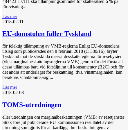
484423-17/111 ska tillämpningsområdet för skattesatsen 6 % på
förevisning...
Läs mer
2018-02-11
EU-domstolen fäller Tyskland
för felaktig tillämpning av VMB-reglerna Enligt EU-domstolens
utslag som publicerades den 8 februari 2018 (C-380/16), bryter
Tyskland mot de särskilda mervärdesskattereglerna för resebyråer
(vinstmarginalbeskattningsreglerna VMB) genom för det första att
dessa tillämpas bara vid försäljning till konsumenter (B2C) och för
det andra att underlaget för beskattning, dvs. vinstmarginalen, kan
beräknas schablonmässigt...
Läs mer
2018-02-08
TOMS-utredningen
eller utredningen om marginalbeskattningen (VMB) av resetjänster
Strax före jul publicerade EU-kommissionen resultatet av den
utredning som gjorts för att kartlägga hur beskattningen av