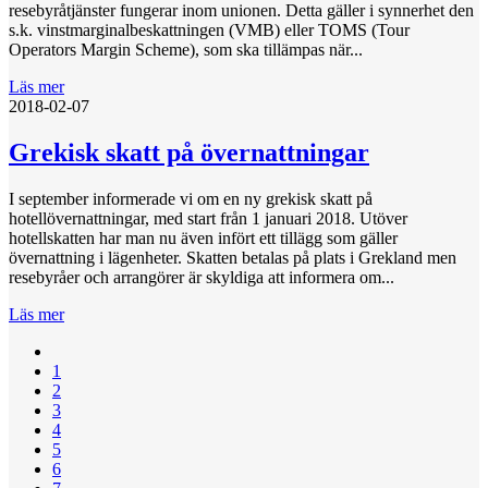
resebyråtjänster fungerar inom unionen. Detta gäller i synnerhet den
s.k. vinstmarginalbeskattningen (VMB) eller TOMS (Tour
Operators Margin Scheme), som ska tillämpas när...
Läs mer
2018-02-07
Grekisk skatt på övernattningar
I september informerade vi om en ny grekisk skatt på
hotellövernattningar, med start från 1 januari 2018. Utöver
hotellskatten har man nu även infört ett tillägg som gäller
övernattning i lägenheter. Skatten betalas på plats i Grekland men
resebyråer och arrangörer är skyldiga att informera om...
Läs mer
1
2
3
4
5
6