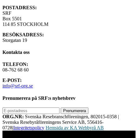
POSTADRESS:
SRF
Box 5501
114 85 STOCKHOLM
BESÖKSADRESS:
Storgatan 19
Kontakta oss
TELEFON:
08-762 68 60
E-POST:
info@srf-org.se
Prenumerera på SRF:s nyhetsbrev
ORG.NR:
Svenska Resebranschföreningen, 802015-0358
|
Svenska Resebyråföreningens Service AB, 556416-
0728
|
Integritetspolicy
Hemsida av KA Webbyrå AB
Vi använder cookies för att ge dig bästa möjliga upplevelse på vår