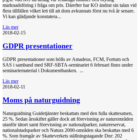
marknadsföring i fråga om pris. Därefter har KO ändrat sin talan vid
flera tillfällen vilket lett till att dom avkunnats först nu två år senare.
Vi kan glädjande konstatera...
Läs mer
2018-02-15
GDPR presentationer
GDPR presentationer som hölls av Amadeus, FCM, Fortum och
SAS i samband med SRF-SBTA-seminariet 6 februari finns under
seminariematerial i Dokumentbanken. ...
Läs mer
2018-02-11
Moms på naturguidning
Naturguidning Guidetjänster beskattats med den fulla skattesatsen,
25 %. Sedan årsskiftet gäller dock att förevisning av naturområden
utanför tätort samt förevisning av nationalparker, naturreservat,
nationalstadsparker och Natura 2000-områden ska beskattas med 6
%. Som framgår av Skatteverkets ställningstagande Dnr: 202