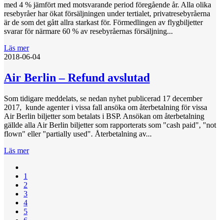
med 4 % jämfört med motsvarande period föregående år. Alla olika
resebyråer har ökat försäljningen under tertialet, privatresebyråerna
är de som det gått allra starkast för. Förmedlingen av flygbiljetter
svarar för närmare 60 % av resebyråernas försäljning...
Läs mer
2018-06-04
Air Berlin – Refund avslutad
Som tidigare meddelats, se nedan nyhet publicerad 17 december
2017, kunde agenter i vissa fall ansöka om återbetalning för vissa
Air Berlin biljetter som betalats i BSP. Ansökan om återbetalning
gällde alla Air Berlin biljetter som rapporterats som "cash paid", "not
flown" eller "partially used". Återbetalning av...
Läs mer
1
2
3
4
5