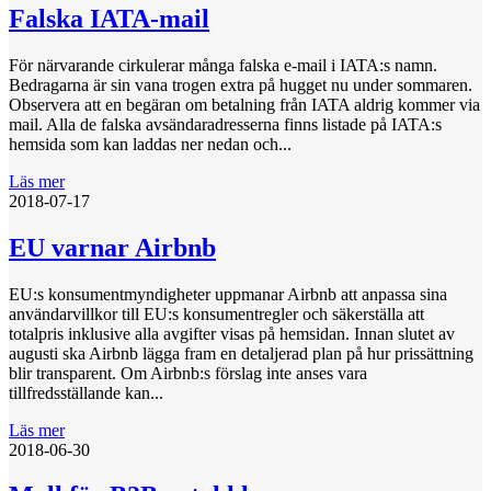
Falska IATA-mail
För närvarande cirkulerar många falska e-mail i IATA:s namn.
Bedragarna är sin vana trogen extra på hugget nu under sommaren.
Observera att en begäran om betalning från IATA aldrig kommer via
mail. Alla de falska avsändaradresserna finns listade på IATA:s
hemsida som kan laddas ner nedan och...
Läs mer
2018-07-17
EU varnar Airbnb
EU:s konsumentmyndigheter uppmanar Airbnb att anpassa sina
användarvillkor till EU:s konsumentregler och säkerställa att
totalpris inklusive alla avgifter visas på hemsidan. Innan slutet av
augusti ska Airbnb lägga fram en detaljerad plan på hur prissättning
blir transparent. Om Airbnb:s förslag inte anses vara
tillfredsställande kan...
Läs mer
2018-06-30