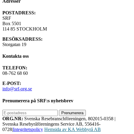
Adresser
POSTADRESS:
SRF
Box 5501
114 85 STOCKHOLM
BESÖKSADRESS:
Storgatan 19
Kontakta oss
TELEFON:
08-762 68 60
E-POST:
info@srf-org.se
Prenumerera på SRF:s nyhetsbrev
ORG.NR:
Svenska Resebranschföreningen, 802015-0358
|
Svenska Resebyråföreningens Service AB, 556416-
0728
|
Integritetspolicy
Hemsida av KA Webbyrå AB