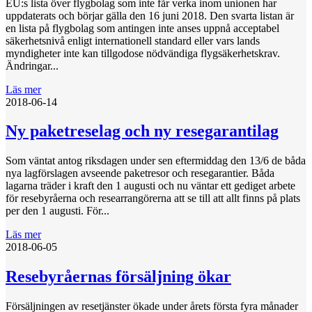
EU:s lista över flygbolag som inte får verka inom unionen har
uppdaterats och börjar gälla den 16 juni 2018. Den svarta listan är
en lista på flygbolag som antingen inte anses uppnå acceptabel
säkerhetsnivå enligt internationell standard eller vars lands
myndigheter inte kan tillgodose nödvändiga flygsäkerhetskrav.
Ändringar...
Läs mer
2018-06-14
Ny paketreselag och ny resegarantilag
Som väntat antog riksdagen under sen eftermiddag den 13/6 de båda
nya lagförslagen avseende paketresor och resegarantier. Båda
lagarna träder i kraft den 1 augusti och nu väntar ett gediget arbete
för resebyråerna och researrangörerna att se till att allt finns på plats
per den 1 augusti. För...
Läs mer
2018-06-05
Resebyråernas försäljning ökar
Försäljningen av resetjänster ökade under årets första fyra månader