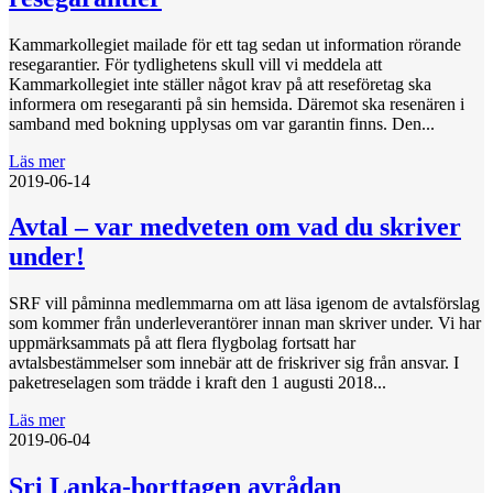
Kammarkollegiet mailade för ett tag sedan ut information rörande
resegarantier. För tydlighetens skull vill vi meddela att
Kammarkollegiet inte ställer något krav på att reseföretag ska
informera om resegaranti på sin hemsida. Däremot ska resenären i
samband med bokning upplysas om var garantin finns. Den...
Läs mer
2019-06-14
Avtal – var medveten om vad du skriver
under!
SRF vill påminna medlemmarna om att läsa igenom de avtalsförslag
som kommer från underleverantörer innan man skriver under. Vi har
uppmärksammats på att flera flygbolag fortsatt har
avtalsbestämmelser som innebär att de friskriver sig från ansvar. I
paketreselagen som trädde i kraft den 1 augusti 2018...
Läs mer
2019-06-04
Sri Lanka-borttagen avrådan