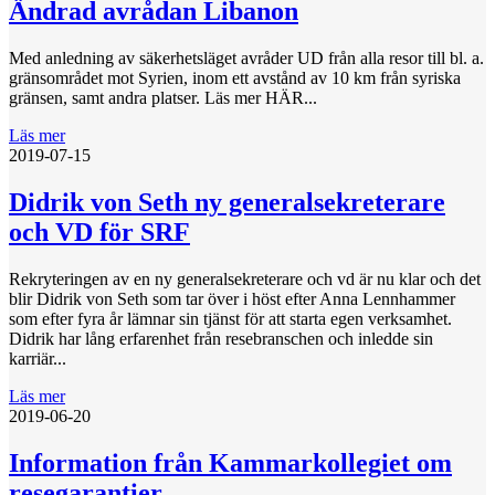
Ändrad avrådan Libanon
Med anledning av säkerhetsläget avråder UD från alla resor till bl. a.
gränsområdet mot Syrien, inom ett avstånd av 10 km från syriska
gränsen, samt andra platser. Läs mer HÄR...
Läs mer
2019-07-15
Didrik von Seth ny generalsekreterare
och VD för SRF
Rekryteringen av en ny generalsekreterare och vd är nu klar och det
blir Didrik von Seth som tar över i höst efter Anna Lennhammer
som efter fyra år lämnar sin tjänst för att starta egen verksamhet.
Didrik har lång erfarenhet från resebranschen och inledde sin
karriär...
Läs mer
2019-06-20
Information från Kammarkollegiet om
resegarantier