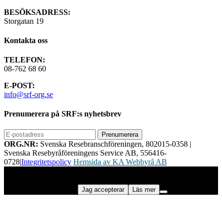
BESÖKSADRESS:
Storgatan 19
Kontakta oss
TELEFON:
08-762 68 60
E-POST:
info@srf-org.se
Prenumerera på SRF:s nyhetsbrev
ORG.NR:
Svenska Resebranschföreningen, 802015-0358
|
Svenska Resebyråföreningens Service AB, 556416-
0728
|
Integritetspolicy
Hemsida av KA Webbyrå AB
Vi använder cookies för att ge dig bästa möjliga upplevelse på vår
webbplats. Genom att använda webbplatsen samtycker du till vår
användning av cookies.
Jag accepterar
Läs mer